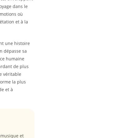
voyage dans le
émotions où
étation et à la
nt une histoire
on dépasse sa
ence humaine
ardant de plus
e véritable
forme la plus
de et à
a musique et