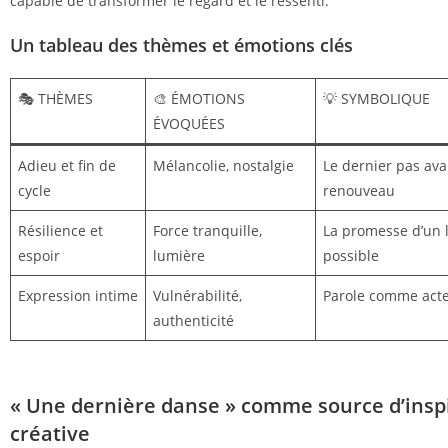
capable de transformer le regard et le ressenti.
Un tableau des thèmes et émotions clés
🎭 THÈMES
🎨 ÉMOTIONS
💡 SYMBOLIQUE
ÉVOQUÉES
Adieu et fin de
Mélancolie, nostalgie
Le dernier pas av
cycle
renouveau
Résilience et
Force tranquille,
La promesse d’un
espoir
lumière
possible
Expression intime
Vulnérabilité,
Parole comme acte
authenticité
« Une dernière danse » comme source d’insp
créative