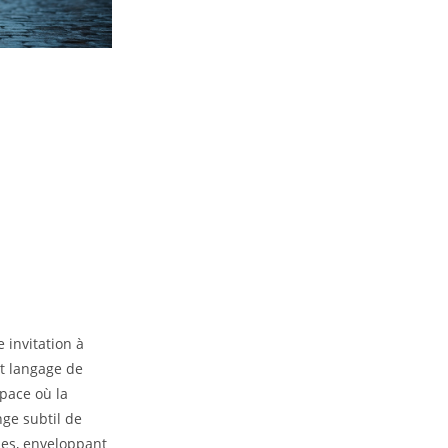
invitation à
nt langage de
pace où la
ge subtil de
lles, enveloppant