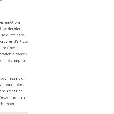
 des émotions
« Une dernière
se dilate et se
 œuvres d’art qui
bre froide,
vitation à danser
ière qui compose
a promesse d’un
eviennent alors
ère. C’est une
’exprimer mais
t humain.