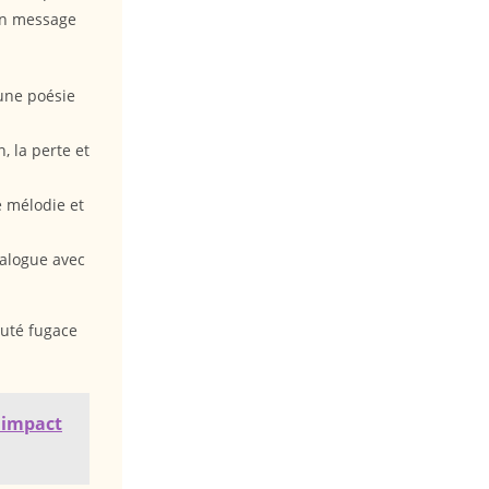
 un message
une poésie
, la perte et
 mélodie et
alogue avec
auté fugace
r impact