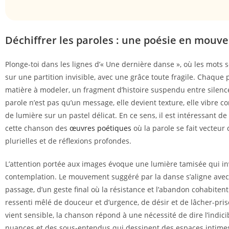
Déchiffrer les paroles : une poésie en mou
Plonge-toi dans les lignes d’« Une dernière danse », où les mots
sur une partition invisible, avec une grâce toute fragile. Chaque
matière à modeler, un fragment d’histoire suspendu entre silence e
parole n’est pas qu’un message, elle devient texture, elle vibre
de lumière sur un pastel délicat. En ce sens, il est intéressant d
cette chanson des
œuvres poétiques
où la parole se fait vecteur
plurielles et de réflexions profondes.
L’attention portée aux images évoque une lumière tamisée qui inv
contemplation. Le mouvement suggéré par la danse s’aligne avec 
passage, d’un geste final où la résistance et l’abandon cohabitent
ressenti mêlé de douceur et d’urgence, de désir et de lâcher-pris
vient sensible, la chanson répond à une nécessité de dire l’indicib
nuances et des sous-entendus qui dessinent des espaces intime