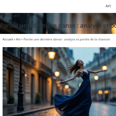
Art
Guide art
Parole une dernière danse : analyse et p
Accueil
»
Art
»
Parole une dernière danse : analyse et portée de la chanson