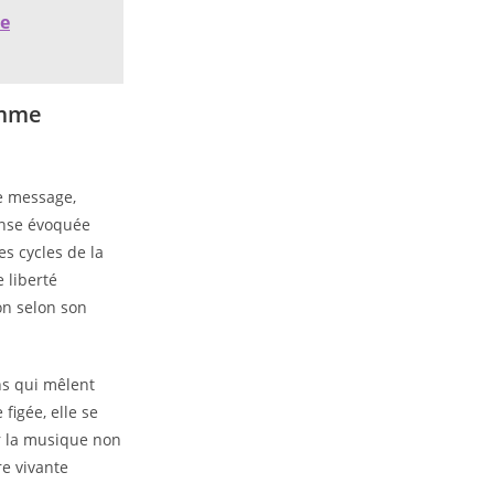
de
omme
e message,
anse évoquée
s cycles de la
 liberté
on selon son
ns qui mêlent
 figée, elle se
oir la musique non
e vivante