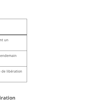
ant un
 lendemain
 de libération
iration