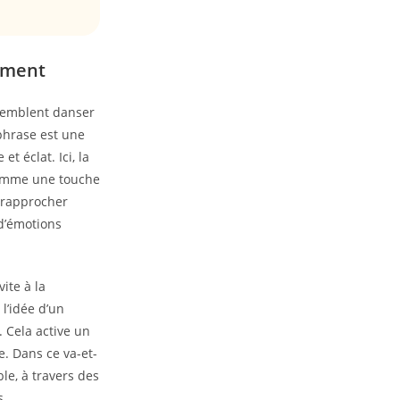
vement
 semblent danser
 phrase est une
t éclat. Ici, la
 comme une touche
e rapprocher
 d’émotions
ite à la
l’idée d’un
. Cela active un
e. Dans ce va-et-
le, à travers des
s.