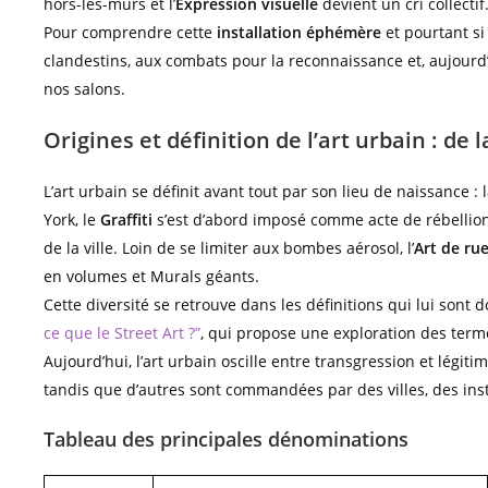
hors-les-murs et l’
Expression visuelle
devient un cri collectif
Pour comprendre cette
installation éphémère
et pourtant si
clandestins, aux combats pour la reconnaissance et, aujourd
nos salons.
Origines et définition de l’art urbain : de 
L’art urbain se définit avant tout par son lieu de naissance 
York, le
Graffiti
s’est d’abord imposé comme acte de rébellio
de la ville. Loin de se limiter aux bombes aérosol, l’
Art de ru
en volumes et Murals géants.
Cette diversité se retrouve dans les définitions qui lui sont
ce que le Street Art ?”
, qui propose une exploration des term
Aujourd’hui, l’art urbain oscille entre transgression et légiti
tandis que d’autres sont commandées par des villes, des inst
Tableau des principales dénominations