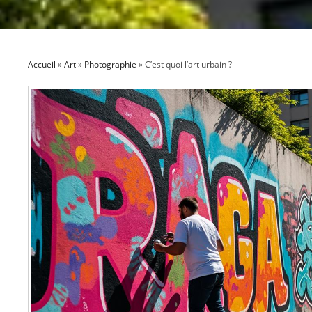
Accueil
»
Art
»
Photographie
»
C’est quoi l’art urbain ?