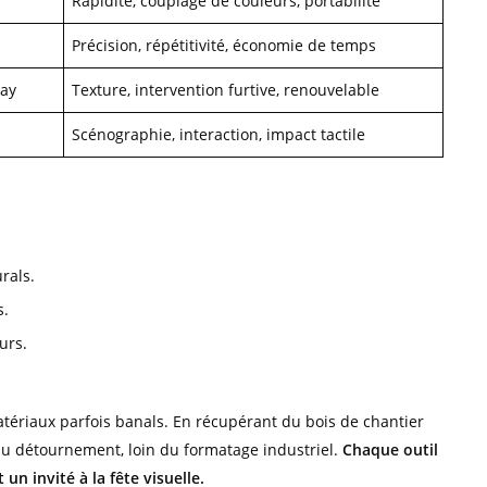
Rapidité, couplage de couleurs, portabilité
Précision, répétitivité, économie de temps
ray
Texture, intervention furtive, renouvelable
Scénographie, interaction, impact tactile
rals.
s.
urs.
atériaux parfois banals. En récupérant du bois de chantier
 du détournement, loin du formatage industriel.
Chaque outil
n invité à la fête visuelle.