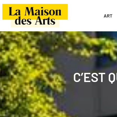
ART
C’EST Q