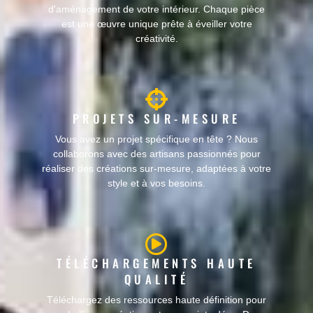
d'aménagement de votre intérieur. Chaque pièce
est une œuvre unique prête à éveiller votre
créativité.
PROJETS SUR-MESURE
Vous avez un projet spécifique en tête ? Nous
collaborons avec des artisans passionnés pour
réaliser des créations sur-mesure, adaptées à votre
style et à vos besoins.
TÉLÉCHARGEMENTS HAUTE
QUALITÉ
Téléchargez des ressources haute définition pour