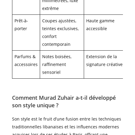
millimétrées, luxe
extrême
Prêt-à-
Coupes ajustées,
Haute gamme
porter
teintes exclusives,
accessible
confort
contemporain
Parfums &
Notes boisées,
Extension de la
accessoires
raffinement
signature créative
sensoriel
Comment Murad Zuhair a-t-il développé
son style unique ?
Son style est le fruit d’une fusion entre les techniques
traditionnelles libanaises et les influences modernes
acquises lors de ses études à Paris, offrant une