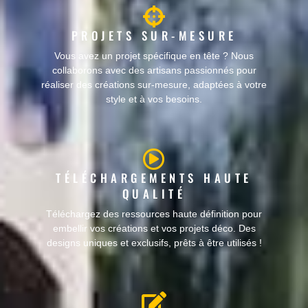
PROJETS SUR-MESURE
Vous avez un projet spécifique en tête ? Nous
collaborons avec des artisans passionnés pour
réaliser des créations sur-mesure, adaptées à votre
style et à vos besoins.
TÉLÉCHARGEMENTS HAUTE
QUALITÉ
Téléchargez des ressources haute définition pour
embellir vos créations et vos projets déco. Des
designs uniques et exclusifs, prêts à être utilisés !