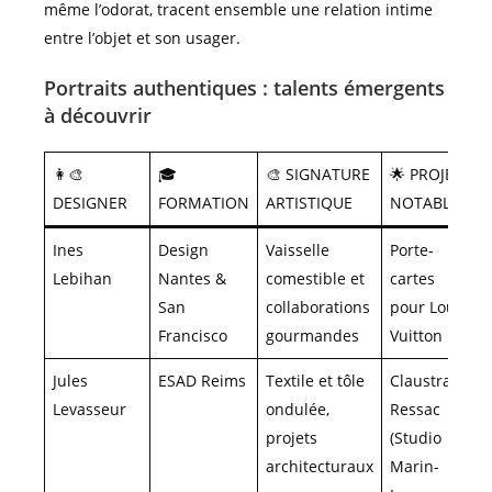
même l’odorat, tracent ensemble une relation intime
entre l’objet et son usager.
Portraits authentiques : talents émergents
à découvrir
👩‍🎨
🎓
🎨 SIGNATURE
🌟 PROJET
DESIGNER
FORMATION
ARTISTIQUE
NOTABLE
Ines
Design
Vaisselle
Porte-
Lebihan
Nantes &
comestible et
cartes
San
collaborations
pour Louis
Francisco
gourmandes
Vuitton
Jules
ESAD Reims
Textile et tôle
Claustra
Levasseur
ondulée,
Ressac
projets
(Studio
architecturaux
Marin-