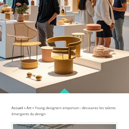
Accueil
»
Art
»
Young designers emporium : découvrez les talents
émergents du design