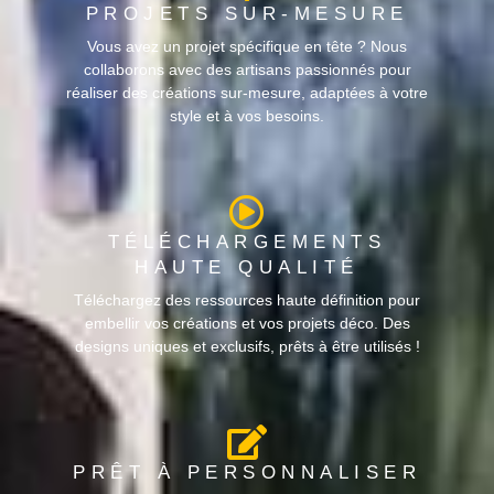
PROJETS SUR-MESURE
Vous avez un projet spécifique en tête ? Nous
collaborons avec des artisans passionnés pour
réaliser des créations sur-mesure, adaptées à votre
style et à vos besoins.
TÉLÉCHARGEMENTS
HAUTE QUALITÉ
Téléchargez des ressources haute définition pour
embellir vos créations et vos projets déco. Des
designs uniques et exclusifs, prêts à être utilisés !
PRÊT À PERSONNALISER