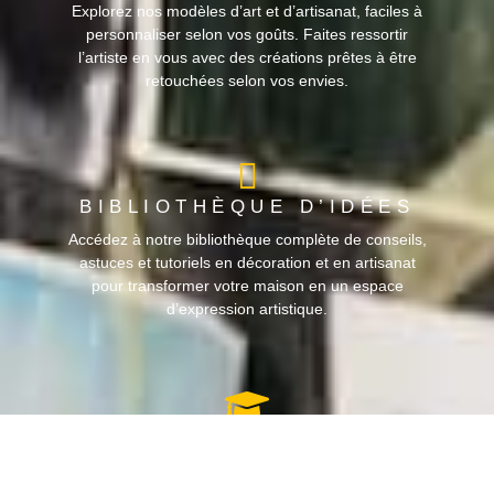
Explorez nos modèles d’art et d’artisanat, faciles à
personnaliser selon vos goûts. Faites ressortir
l’artiste en vous avec des créations prêtes à être
retouchées selon vos envies.
BIBLIOTHÈQUE D’IDÉES
Accédez à notre bibliothèque complète de conseils,
astuces et tutoriels en décoration et en artisanat
pour transformer votre maison en un espace
d’expression artistique.
OFFRES SPÉCIALES
POUR LES ÉTUDIANTS
Parce que l'art et la créativité ne devraient pas être