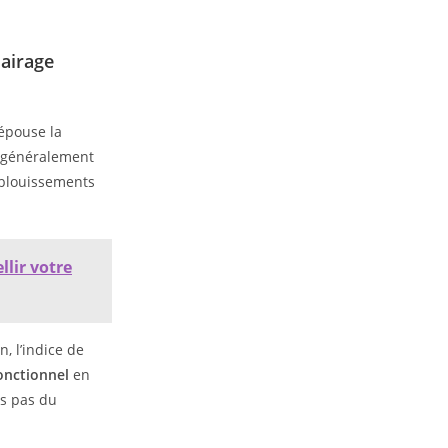
lairage
 épouse la
 – généralement
 éblouissements
lir votre
, l’indice de
onctionnel
en
es pas du