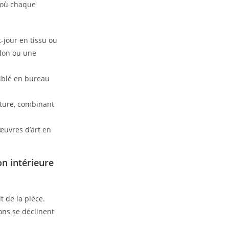
, où chaque
-jour en tissu ou
alon ou une
ciblé en bureau
ture, combinant
œuvres d’art en
.
on intérieure
t de la pièce.
ions se déclinent