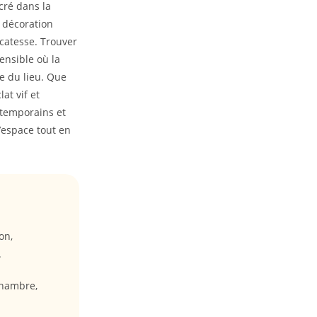
cré dans la
a décoration
icatesse. Trouver
ensible où la
e du lieu. Que
at vif et
ntemporains et
l’espace tout en
on,
.
chambre,