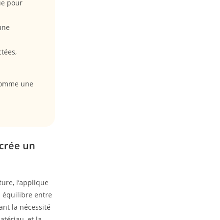
ue pour
une
tées,
 comme une
 crée un
ture, l’applique
 équilibre entre
ant la nécessité
tériau, et la