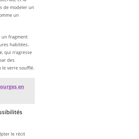
ais de modeler un
 comme un
r un fragment
ures habitées.
e, qui n’agresse
par des
le verre soufflé.
courges en
sibilités
pter le récit