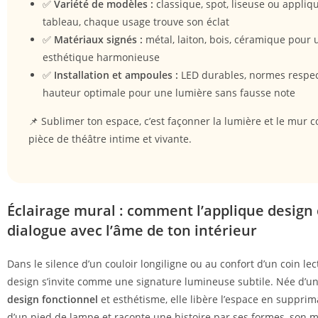
✅
Variété de modèles :
classique, spot, liseuse ou appliq
tableau, chaque usage trouve son éclat
✅
Matériaux signés :
métal, laiton, bois, céramique pour 
esthétique harmonieuse
✅
Installation et ampoules :
LED durables, normes respec
hauteur optimale pour une lumière sans fausse note
📌 Sublimer ton espace, c’est façonner la lumière et le mur
pièce de théâtre intime et vivante.
Éclairage mural : comment l’applique design
dialogue avec l’âme de ton intérieur
Dans le silence d’un couloir longiligne ou au confort d’un coin lec
design s’invite comme une signature lumineuse subtile. Née d’un
design fonctionnel
et esthétisme, elle libère l’espace en supprim
d’un pied de lampe et raconte une histoire par ses formes, son ma