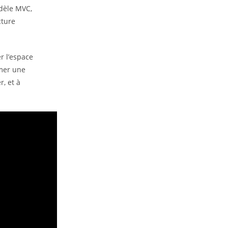
dèle MVC,
cture
er l’espace
imer une
r, et à