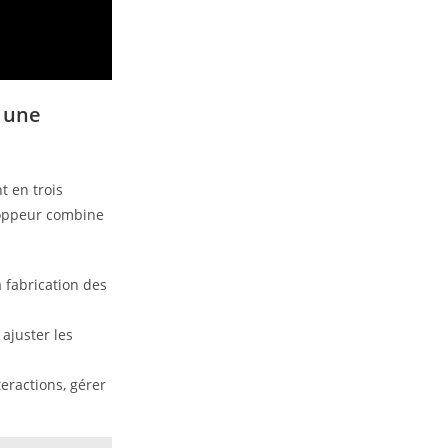
: une
t en trois
loppeur combine
a fabrication des
 ajuster les
eractions, gérer