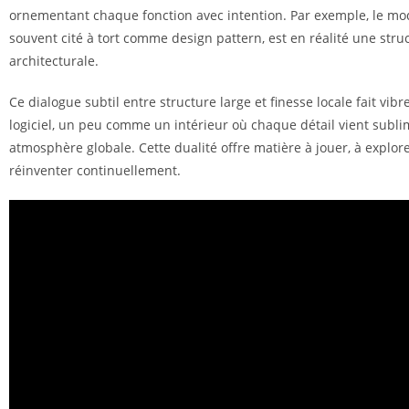
ornementant chaque fonction avec intention. Par exemple, le mo
souvent cité à tort comme design pattern, est en réalité une stru
architecturale.
Ce dialogue subtil entre structure large et finesse locale fait vibr
logiciel, un peu comme un intérieur où chaque détail vient subl
atmosphère globale. Cette dualité offre matière à jouer, à explore
réinventer continuellement.