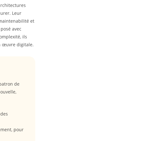
rchitectures
durer. Leur
maintenabilité et
 posé avec
omplexité, ils
 œuvre digitale.
 patron de
ouvelle,
 des
ement, pour