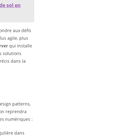
de sol en
ondre aux défis
lus agile, plus
rver
qui installe
s solutions
récis dans la
design patterns,
’on reprendra
res numériques :
gulière dans