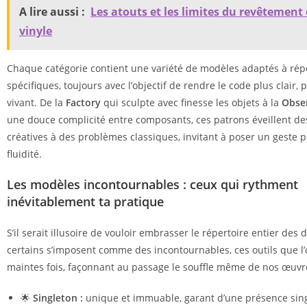
A lire aussi :
Les atouts et les limites du revêtement 
vinyle
Chaque catégorie contient une variété de modèles adaptés à rép
spécifiques, toujours avec l’objectif de rendre le code plus clair, p
vivant. De la
Factory
qui sculpte avec finesse les objets à la
Obse
une douce complicité entre composants, ces patrons éveillent de
créatives à des problèmes classiques, invitant à poser un geste p
fluidité.
Les modèles incontournables : ceux qui rythment
inévitablement ta pratique
S’il serait illusoire de vouloir embrasser le répertoire entier des 
certains s’imposent comme des incontournables, ces outils que l
maintes fois, façonnant au passage le souffle même de nos œuv
🌟
Singleton :
unique et immuable, garant d’une présence sin