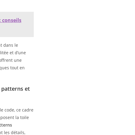
: conseils
nt dans le
itée et d’une
 offrent une
iques tout en
 patterns et
 le code, ce cadre
posent la toile
tterns
 les détails,