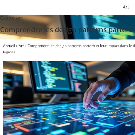
Art
Guide art
Comprendre les design patterns pattern 
Accueil
»
Art
»
Comprendre les design patterns pattern et leur impact dans le
logiciel