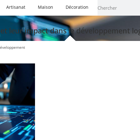
Artisanat
Maison
Décoration
et leur impact dans le développement log
 développement