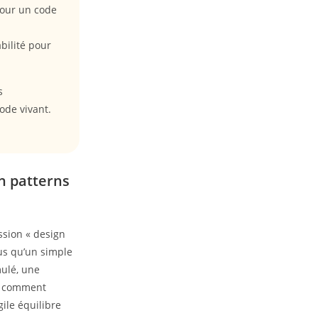
pour un code
abilité pour
s
ode vivant.
gn patterns
ssion « design
us qu’un simple
mulé, une
nt comment
ile équilibre