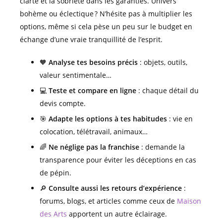
clarté et la sobriété dans les garanties. Univers
bohème ou éclectique ? N’hésite pas à multiplier les
options, même si cela pèse un peu sur le budget en
échange d’une vraie tranquillité de l’esprit.
🧡
Analyse tes besoins précis
: objets, outils,
valeur sentimentale…
💻
Teste et compare en ligne
: chaque détail du
devis compte.
🎯
Adapte les options à tes habitudes
: vie en
colocation, télétravail, animaux…
🌈
Ne néglige pas la franchise
: demande la
transparence pour éviter les déceptions en cas
de pépin.
🔎
Consulte aussi les retours d’expérience
:
forums, blogs, et articles comme ceux de
Maison
des Arts
apportent un autre éclairage.