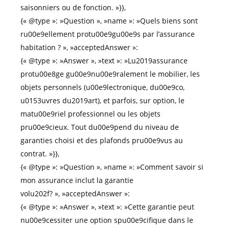
saisonniers ou de fonction. »}},
{« @type »: »Question », »name »: »Quels biens sont
ru00e9ellement protu00e9gu00e9s par l’assurance
habitation ? », »acceptedAnswer »:
{« @type »: »Answer », »text »: »Lu2019assurance
protu00e8ge gu00e9nu00e9ralement le mobilier, les
objets personnels (u00e9lectronique, du00e9co,
u0153uvres du2019art), et parfois, sur option, le
matu00e9riel professionnel ou les objets
pru00e9cieux. Tout du00e9pend du niveau de
garanties choisi et des plafonds pru00e9vus au
contrat. »}},
{« @type »: »Question », »name »: »Comment savoir si
mon assurance inclut la garantie
volu202f? », »acceptedAnswer »:
{« @type »: »Answer », »text »: »Cette garantie peut
nu00e9cessiter une option spu00e9cifique dans le