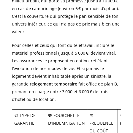
milieu urbain, qui porte sa promesse jusqu’à 10 000 €
en cas de cambriolage (environ 6 € par mois d’option).
C’est la couverture qui protège le pan sensible de ton
univers intérieur, ce qui n’a pas de prix mais bien une
valeur.
Pour celles et ceux qui font du télétravail, inclure le
matériel professionnel (jusqu’à 5 000 €) devient vital.
Les assurances le proposent en option, reflétant
l’évolution de nos modes de vie. Et si jamais le
logement devient inhabitable après un sinistre, la
garantie
relogement temporaire
fait office de plan B,
prenant en charge entre 3 000 et 6 000 € de frais
d’hôtel ou de location.
🎨 TYPE DE
💸 FOURCHETTE
📅
✨ UTI
GARANTIE
D’INDEMNISATION
FRÉQUENCE
POUR
OU COÛT