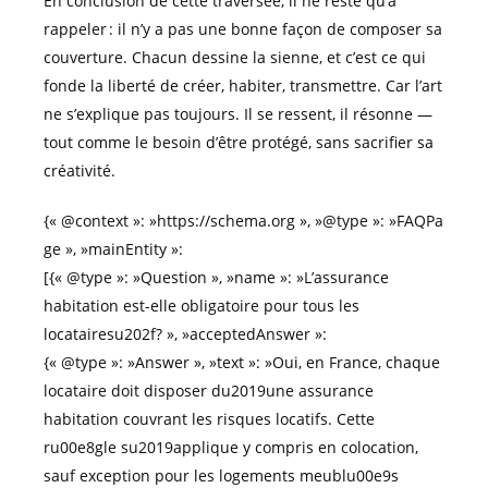
En conclusion de cette traversée, il ne reste qu’à
rappeler : il n’y a pas une bonne façon de composer sa
couverture. Chacun dessine la sienne, et c’est ce qui
fonde la liberté de créer, habiter, transmettre. Car l’art
ne s’explique pas toujours. Il se ressent, il résonne —
tout comme le besoin d’être protégé, sans sacrifier sa
créativité.
{« @context »: »https://schema.org », »@type »: »FAQPa
ge », »mainEntity »:
[{« @type »: »Question », »name »: »L’assurance
habitation est-elle obligatoire pour tous les
locatairesu202f? », »acceptedAnswer »:
{« @type »: »Answer », »text »: »Oui, en France, chaque
locataire doit disposer du2019une assurance
habitation couvrant les risques locatifs. Cette
ru00e8gle su2019applique y compris en colocation,
sauf exception pour les logements meublu00e9s