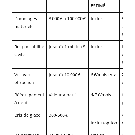
ESTIMÉ
Dommages
3 000 € à 100 000 €
Inclus
Studio
matériels
appart
atelier
Responsabilité
Jusqu’à 1 million €
Inclus
Impré
civile
chez
autrui
Vol avec
Jusqu’à 10 000 €
6 €/mois env.
Zones
effraction
urbai
Rééquipement
Valeur à neuf
4-7 €/mois
Objets
à neuf
précie
Bris de glace
300-500 €
+
Vitrag
inclus/option
miroir