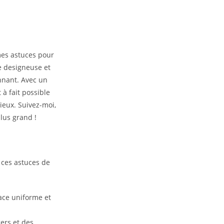
 mes astuces pour
e designeuse et
onnant. Avec un
 à fait possible
ieux. Suivez-moi,
plus grand !
 ces astuces de
ace uniforme et
ers et des