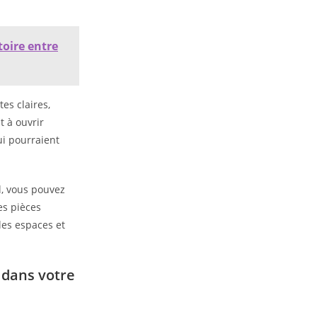
toire entre
tes claires,
t à ouvrir
ui pourraient
l, vous pouvez
es pièces
 les espaces et
e dans votre