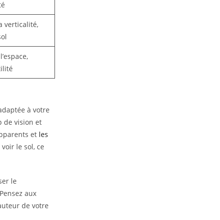
té
a verticalité,
sol
l’espace,
ilité
 adaptée à votre
 de vision et
pparents et
les
voir le sol, ce
er le
 Pensez aux
auteur de votre