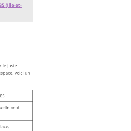
 (Ille-et-
r le juste
espace. Voici un
ES
suellement
lace,