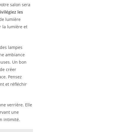
votre salon sera
ivilégiez les
de lumière
r la lumière et
 des lampes
ne ambiance
neuses. Un bon
 de créer
ace. Pensez
t et réfléchir
ne verrière. Elle
ervant une
n intimité.