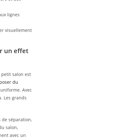
 aux lignes
er visuellement
r un effet
petit salon est
poser du
s uniforme. Avec
u. Les grands
 de séparation,
du salon,
ement avec un