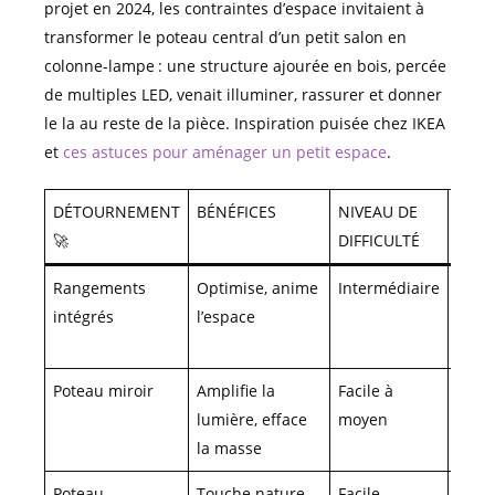
projet en 2024, les contraintes d’espace invitaient à
transformer le poteau central d’un petit salon en
colonne-lampe : une structure ajourée en bois, percée
de multiples LED, venait illuminer, rassurer et donner
le la au reste de la pièce. Inspiration puisée chez IKEA
et
ces astuces pour aménager un petit espace
.
DÉTOURNEMENT
BÉNÉFICES
NIVEAU DE
COMP
🚀
DIFFICULTÉ
STYL
Rangements
Optimise, anime
Intermédiaire
Mode
intégrés
l’espace
scan
boh
Poteau miroir
Amplifie la
Facile à
Cont
lumière, efface
moyen
urba
la masse
Poteau
Touche nature,
Facile
Natu