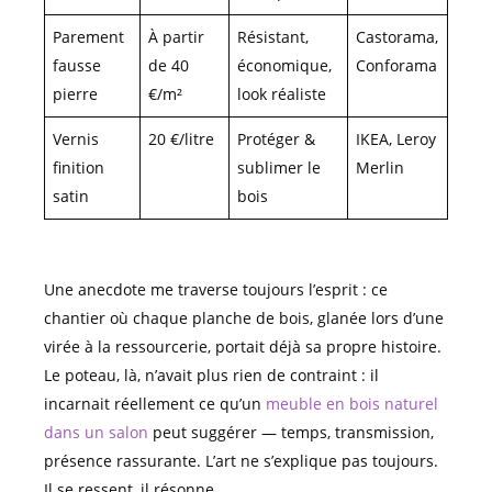
Parement
À partir
Résistant,
Castorama,
fausse
de 40
économique,
Conforama
pierre
€/m²
look réaliste
Vernis
20 €/litre
Protéger &
IKEA, Leroy
finition
sublimer le
Merlin
satin
bois
Une anecdote me traverse toujours l’esprit : ce
chantier où chaque planche de bois, glanée lors d’une
virée à la ressourcerie, portait déjà sa propre histoire.
Le poteau, là, n’avait plus rien de contraint : il
incarnait réellement ce qu’un
meuble en bois naturel
dans un salon
peut suggérer — temps, transmission,
présence rassurante. L’art ne s’explique pas toujours.
Il se ressent, il résonne.