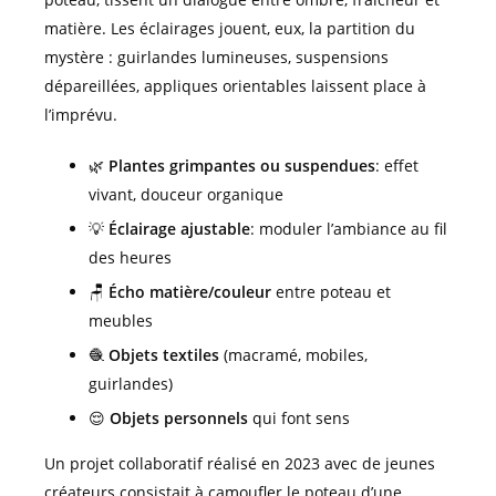
matière. Les éclairages jouent, eux, la partition du
mystère : guirlandes lumineuses, suspensions
dépareillées, appliques orientables laissent place à
l’imprévu.
🌿
Plantes grimpantes ou suspendues
: effet
vivant, douceur organique
💡
Éclairage ajustable
: moduler l’ambiance au fil
des heures
🪑
Écho matière/couleur
entre poteau et
meubles
🧶
Objets textiles
(macramé, mobiles,
guirlandes)
😌
Objets personnels
qui font sens
Un projet collaboratif réalisé en 2023 avec de jeunes
créateurs consistait à camoufler le poteau d’une