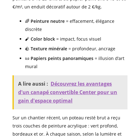
€/m², un enduit décoratif autour de 2 €/kg.
🌈
Peinture neutre
= effacement, élégance
discrète
🧨
Color block
= impact, focus visuel
🪨
Texture minérale
= profondeur, ancrage
📜
Papiers peints panoramiques
= illusion d’art
mural
A lire aussi :
Découvrez les avantages
d'un canapé convertible Center pour un
gain d'espace optimal
Sur un chantier récent, un poteau resté brut a reçu
trois couches de peinture acrylique : vert profond,
bordeaux et or. À chaque saison, selon la lumière et