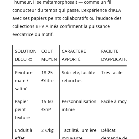
l’humeur, il se métamorphosait — comme un fil
conducteur du temps qui passe. L’expérience d’IKEA
avec ses papiers peints collaboratifs ou l’audace des
collections BHV-Alinéa confirment la puissance
évocatrice du motif.
SOLUTION
COÛT
CARACTÈRE
FACILITÉ
DÉCO 🎨
MOYEN
APPORTÉ
D’APPLICATION
Peinture
18-25
Sobriété, facilité
Très facile
mate /
€/litre
retouches
satiné
Papier
15-60
Personnalisation
Facile à moyen
peint
€/m²
infinie
texturé
Enduit à
2 €/kg
Tactilité, lumière
Délicat,
effet
mouvante
demande de