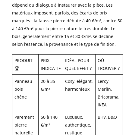
dépend du dialogue à instaurer avec la pièce. Les
matériaux imposent, parfois, des écarts de prix
marqués : la fausse pierre débute à 40 €/m², contre 50
à 140 €/m² pour la pierre naturelle très durable. Le
bois, généralement entre 15 et 30 €/m², se décline
selon l’essence, la provenance et le type de finition.
PRODUIT
PRIX
IDÉAL POUR
OÙ
🏆
INDICATIF
QUEL EFFET ?
TROUVER ?
Panneau
20 à 35
Cosy, élégant,
Leroy
bois
€/m²
harmonieux
Merlin,
chêne
Bricorama,
IKEA
Parement
50 à 140
Luxueux,
BHV, B&Q
pierre
€/m²
authentique,
naturelle
rustique