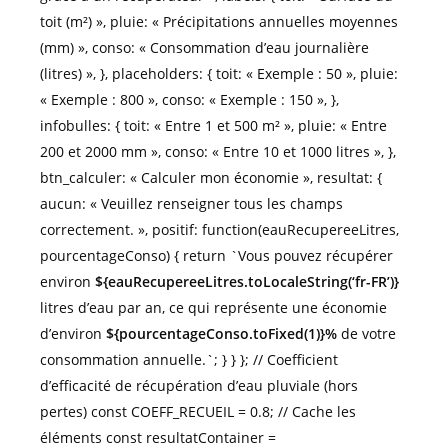
toit (m²) », pluie: « Précipitations annuelles moyennes
(mm) », conso: « Consommation d’eau journalière
(litres) », }, placeholders: { toit: « Exemple : 50 », pluie:
« Exemple : 800 », conso: « Exemple : 150 », },
infobulles: { toit: « Entre 1 et 500 m² », pluie: « Entre
200 et 2000 mm », conso: « Entre 10 et 1000 litres », },
btn_calculer: « Calculer mon économie », resultat: {
aucun: « Veuillez renseigner tous les champs
correctement. », positif: function(eauRecupereeLitres,
pourcentageConso) { return `Vous pouvez récupérer
environ
${eauRecupereeLitres.toLocaleString(‘fr-FR’)}
litres d’eau par an, ce qui représente une économie
d’environ
${pourcentageConso.toFixed(1)}%
de votre
consommation annuelle.`; } } }; // Coefficient
d’efficacité de récupération d’eau pluviale (hors
pertes) const COEFF_RECUEIL = 0.8; // Cache les
éléments const resultatContainer =