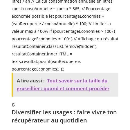
litres / an // Calcul consommation annuelle en litres
const consoAnnuelle = conso * 365; // Pourcentage
économie possible let pourcentageEconomies =
(eauRecuperee / consoAnnuelle) * 100; // Limiter la
valeur max à 100% if (pourcentageEconomies > 100) {
pourcentageEconomies = 100; } // Affichage du résultat
resultatContainer.classList.remove(‘hidden’);
resultatContainer.innerHTML =
texts.resultat.positif(eauRecuperee,
pourcentageEconomies); });
A lire aussi :
Tout savoir sur la taille du
groseillier : quand et comment procéder
});
Diversifier les usages : faire vivre ton
récupérateur au quotidien