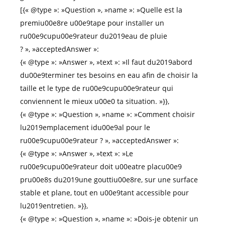
[{« @type »: »Question », »name »: »Quelle est la
premiu00e8re u00e9tape pour installer un
ru00e9cupu00e9rateur du2019eau de pluie
? », »acceptedAnswer »:
{« @type »: »Answer », »text »: »Il faut du2019abord
du00e9terminer tes besoins en eau afin de choisir la
taille et le type de ru00e9cupu00e9rateur qui
conviennent le mieux u00e0 ta situation. »}},
{« @type »: »Question », »name »: »Comment choisir
lu2019emplacement idu00e9al pour le
ru00e9cupu00e9rateur ? », »acceptedAnswer »:
{« @type »: »Answer », »text »: »Le
ru00e9cupu00e9rateur doit u00eatre placu00e9
pru00e8s du2019une gouttiu00e8re, sur une surface
stable et plane, tout en u00e9tant accessible pour
lu2019entretien. »}},
{« @type »: »Question », »name »: »Dois-je obtenir un