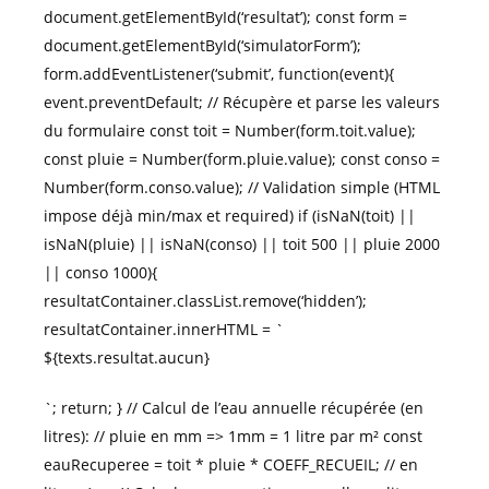
document.getElementById(‘resultat’); const form =
document.getElementById(‘simulatorForm’);
form.addEventListener(‘submit’, function(event){
event.preventDefault; // Récupère et parse les valeurs
du formulaire const toit = Number(form.toit.value);
const pluie = Number(form.pluie.value); const conso =
Number(form.conso.value); // Validation simple (HTML
impose déjà min/max et required) if (isNaN(toit) ||
isNaN(pluie) || isNaN(conso) || toit 500 || pluie 2000
|| conso 1000){
resultatContainer.classList.remove(‘hidden’);
resultatContainer.innerHTML = `
${texts.resultat.aucun}
`; return; } // Calcul de l’eau annuelle récupérée (en
litres): // pluie en mm => 1mm = 1 litre par m² const
eauRecuperee = toit * pluie * COEFF_RECUEIL; // en