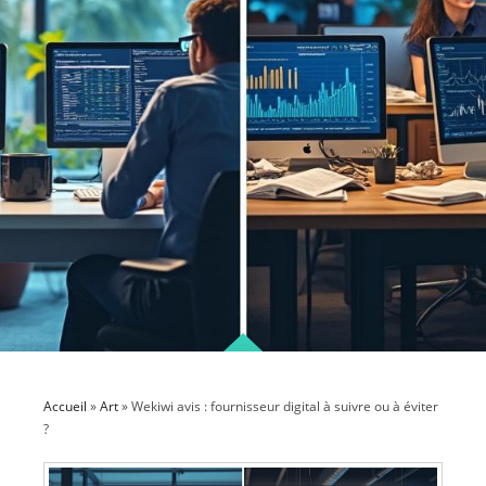
Accueil
»
Art
»
Wekiwi avis : fournisseur digital à suivre ou à éviter
?