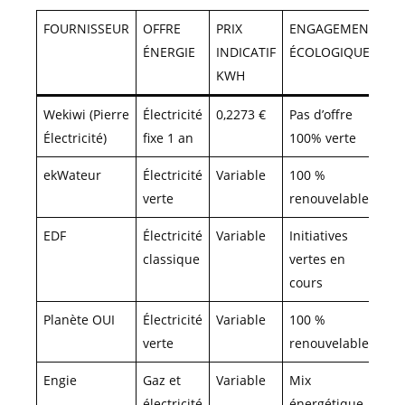
FOURNISSEUR
OFFRE
PRIX
ENGAGEMENT
N
ÉNERGIE
INDICATIF
ÉCOLOGIQUE
20
KWH
Wekiwi (Pierre
Électricité
0,2273 €
Pas d’offre
3,
Électricité)
fixe 1 an
100% verte
ekWateur
Électricité
Variable
100 %
4,
verte
renouvelable
EDF
Électricité
Variable
Initiatives
3,
classique
vertes en
cours
Planète OUI
Électricité
Variable
100 %
4,
verte
renouvelable
Engie
Gaz et
Variable
Mix
3,
électricité
énergétique