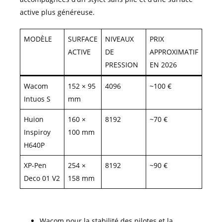
active plus généreuse.
MODÈLE
SURFACE
NIVEAUX
PRIX
ACTIVE
DE
APPROXIMATIF
PRESSION
EN 2026
Wacom
152 × 95
4096
~100 €
Intuos S
mm
Huion
160 ×
8192
~70 €
Inspiroy
100 mm
H640P
XP-Pen
254 ×
8192
~90 €
Deco 01 V2
158 mm
Wacom pour la stabilité des pilotes et la