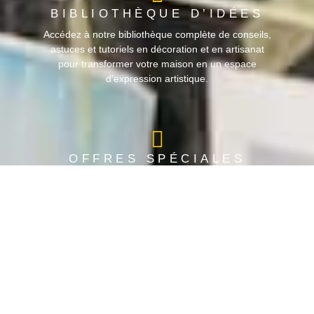
BIBLIOTHÈQUE D’IDÉES
Accédez à notre bibliothèque complète de conseils,
astuces et tutoriels en décoration et en artisanat
pour transformer votre maison en un espace
d’expression artistique.
OFFRES SPÉCIALES
POUR LES ÉTUDIANTS
Parce que l'art et la créativité ne devraient pas être
limités, nous offrons des réductions spéciales aux
étudiants pour encourager les futurs talents à
développer leur passion.