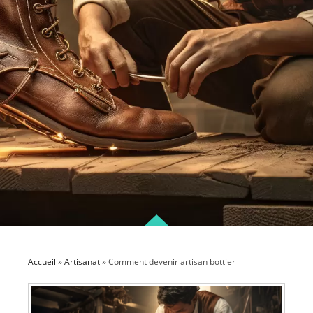
Accueil
»
Artisanat
»
Comment devenir artisan bottier