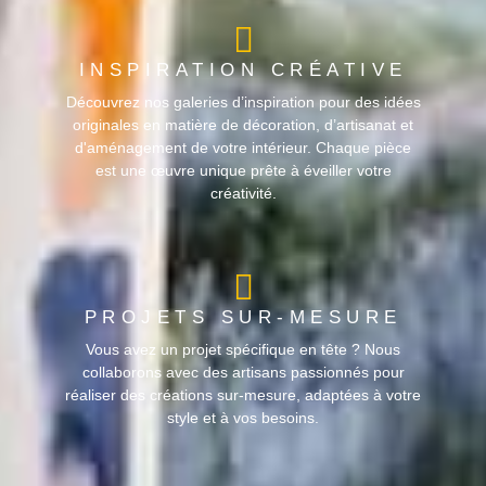
INSPIRATION CRÉATIVE
Découvrez nos galeries d’inspiration pour des idées
originales en matière de décoration, d’artisanat et
d'aménagement de votre intérieur. Chaque pièce
est une œuvre unique prête à éveiller votre
créativité.
PROJETS SUR-MESURE
Vous avez un projet spécifique en tête ? Nous
collaborons avec des artisans passionnés pour
réaliser des créations sur-mesure, adaptées à votre
style et à vos besoins.