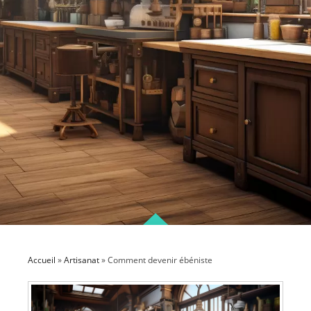
Accueil
»
Artisanat
»
Comment devenir ébéniste